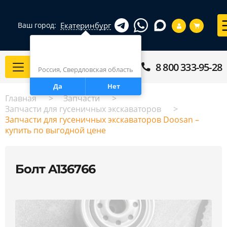
Екатеринбург
Ваш город:
Город определен верно?
Екатеринбург
8 800 333-95-28
Каталог
Россия, Свердловская область
Да
Нет
Главная
Запчасти
Запчасти для гусеничных экскаваторов
Запчасти для гусеничных экскаваторов Doosan –
купить по выгодной цене
Болт A136766