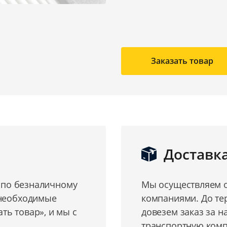
Заказать товар
Доставк
о по безналичному
Мы осуществляем о
 необходимые
компаниями. До те
ь товар», и мы с
довезем заказ за н
транспортную комп