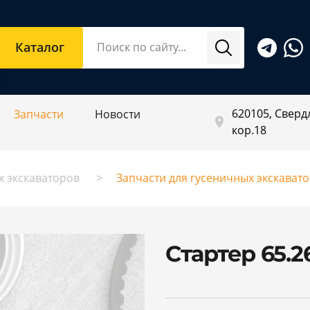
Каталог
620105, Свердл
Запчасти
Новости
кор.18
х экскаваторов
Запчасти для гусеничных экскават
Стартер 65.2