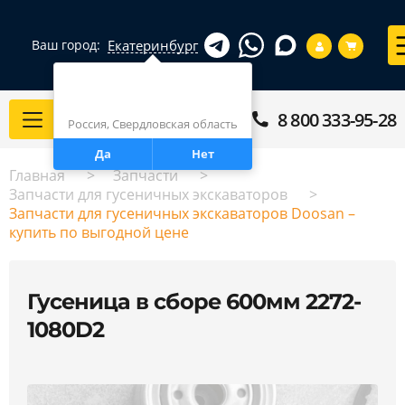
Екатеринбург
Ваш город:
Город определен верно?
Екатеринбург
8 800 333-95-28
Каталог
Россия, Свердловская область
Да
Нет
Главная
Запчасти
Запчасти для гусеничных экскаваторов
Запчасти для гусеничных экскаваторов Doosan –
купить по выгодной цене
Гусеница в сборе 600мм 2272-
1080D2