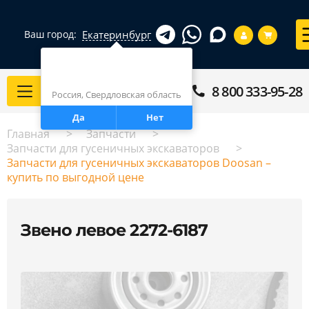
Екатеринбург
Ваш город:
Город определен верно?
Екатеринбург
8 800 333-95-28
Каталог
Россия, Свердловская область
Да
Нет
Главная
Запчасти
Запчасти для гусеничных экскаваторов
Запчасти для гусеничных экскаваторов Doosan –
купить по выгодной цене
Звено левое 2272-6187