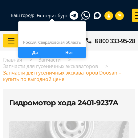
Екатеринбург
Ваш город:
Город определен верно?
Екатеринбург
8 800 333-95-28
Каталог
Россия, Свердловская область
Да
Нет
Главная
Запчасти
Запчасти для гусеничных экскаваторов
Запчасти для гусеничных экскаваторов Doosan –
купить по выгодной цене
Гидромотор хода 2401-9237A