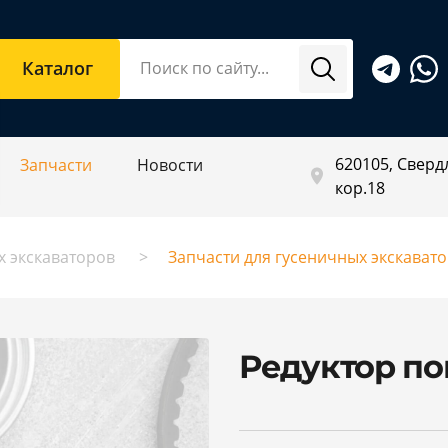
Каталог
620105, Свердл
Запчасти
Новости
кор.18
х экскаваторов
Запчасти для гусеничных экскават
Редуктор по