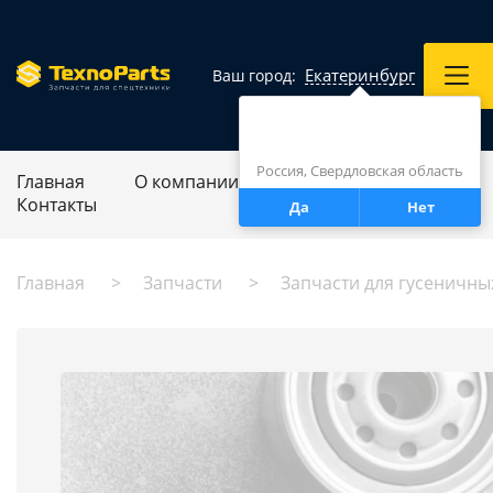
Екатеринбург
Ваш город:
Город определен верно?
Екатеринбург
Россия, Свердловская область
Главная
О компании
Ремонт спецтехники
Контакты
Да
Нет
Главная
Запчасти
Запчасти для гусеничны