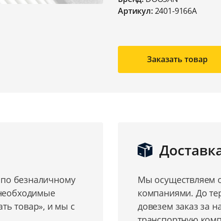
Артикул:
2401-9166A
Заказать товар
Доставк
о по безналичному
Мы осуществляем о
 необходимые
компаниями. До те
ь товар», и мы с
довезем заказ за н
транспортную комп