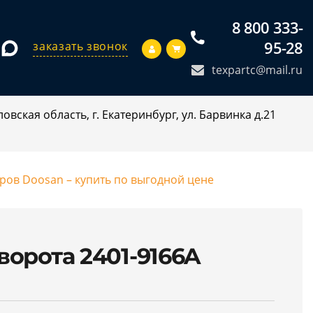
8 800 333-
95-28
заказать звонок
texpartc@mail.ru
овская область, г. Екатеринбург, ул. Барвинка д.21
оров Doosan – купить по выгодной цене
ворота 2401-9166A