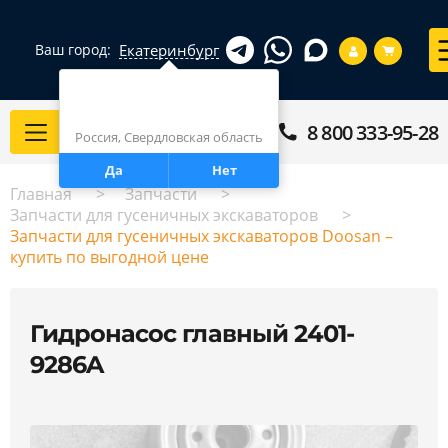
Екатеринбург
Ваш город:
Город определен верно?
Екатеринбург
8 800 333-95-28
Каталог
Россия, Свердловская область
Да
Нет
Главная
Запчасти
Запчасти для гусеничных экскаваторов
Запчасти для гусеничных экскаваторов Doosan –
купить по выгодной цене
Гидронасос главный 2401-
9286A