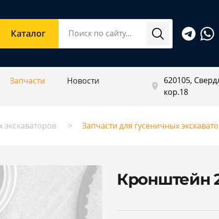
Каталог
620105, Свердл
Запчасти
Новости
кор.18
х экскаваторов
Запчасти для гусеничных экскават
Кронштейн 2