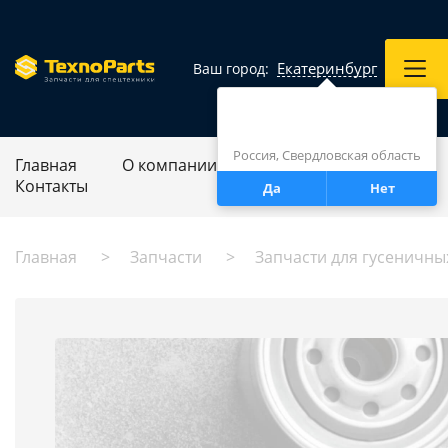
Екатеринбург
Ваш город:
Город определен верно?
Екатеринбург
Россия, Свердловская область
Главная
О компании
Ремонт спецтехники
Контакты
Да
Нет
Главная
Запчасти
Запчасти для гусеничны