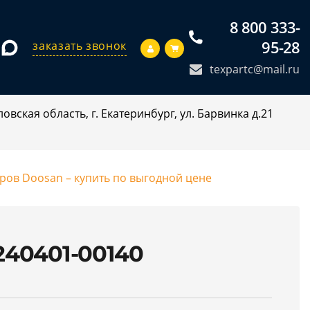
8 800 333-
95-28
заказать звонок
texpartc@mail.ru
овская область, г. Екатеринбург, ул. Барвинка д.21
оров Doosan – купить по выгодной цене
40401-00140