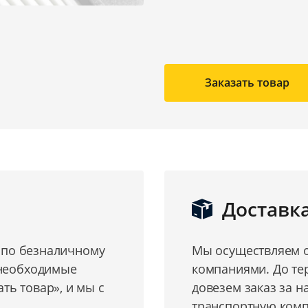
Заказать товар
Доставк
о по безналичному
Мы осуществляем о
 необходимые
компаниями. До те
ь товар», и мы с
довезем заказ за н
транспортную комп