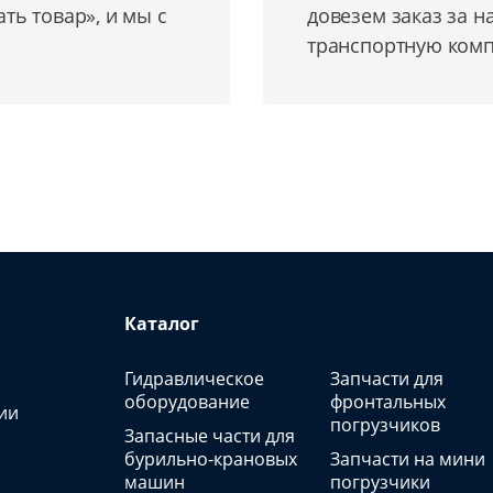
ь товар», и мы с
довезем заказ за н
транспортную комп
Каталог
Гидравлическое
Запчасти для
оборудование
фронтальных
ии
погрузчиков
Запасные части для
бурильно-крановых
Запчасти на мини
машин
погрузчики