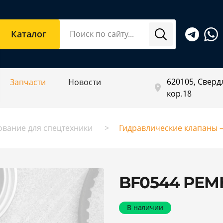
Каталог
620105, Свердл
Запчасти
Новости
кор.18
ование для спецтехники
Гидравлические клапаны –
BF0544 РЕ
В наличии