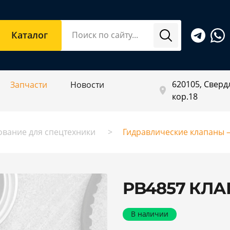
Каталог
620105, Свердл
Запчасти
Новости
кор.18
ование для спецтехники
Гидравлические клапаны –
PB4857 КЛ
В наличии