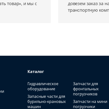
ь товар», и мы с
довезем заказ за н
транспортную комп
Каталог
Гидравлическое
Запчасти для
оборудование
фронтальных
ии
погрузчиков
Запасные части для
бурильно-крановых
Запчасти на мини
машин
погрузчики