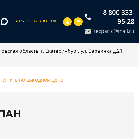
8 800 333-
95-28
заказать звонок
texpartc@mail.ru
овская область, г. Екатеринбург, ул. Барвинка д.21
 купить по выгодной цене
АПАН