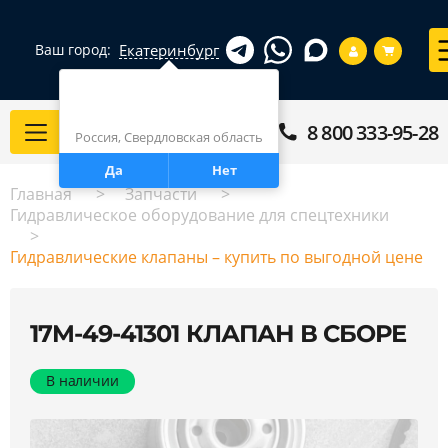
Екатеринбург
Ваш город:
Город определен верно?
Екатеринбург
8 800 333-95-28
Каталог
Россия, Свердловская область
Да
Нет
Главная
Запчасти
Гидравлическое оборудование для спецтехники
Гидравлические клапаны – купить по выгодной цене
17M-49-41301 КЛАПАН В СБОРЕ
В наличии